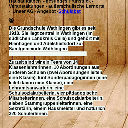
Hausaufgaben - gesundes Frühstück -
Veranstaltungen - außerschulische Lernorte
-
Unser AG - Angebot -
Schulobst
Die Grundschule Wathlingen gibt es seit
1910. Sie liegt zentral in Wathlingen (im
südlichen Landkreis Celle) und gehört mit
Nienhagen und Adelsheitsdorf zur
Samtgemeinde Wathlingen.
Zurzeit sind wir ein Team von 14
KlassenlehrerInnen, 10 Abordnungen aus
anderen Schulen (zwei Abordnungen leiten
eine Klasse), fünf Sonderpädagoginnen (eine
leitet davon eine Klasse), eine
Lehramtsanwärterin, eine
Schulsozialarbeiterin, vier pädagogische
Mitarbeiterinnen, eine Schulsozialarbeiterin,
sieben StammgruppenleiterInnen, eine
Sekretärin, einem Hausmeister und natürlich
320 SchülerInnen.