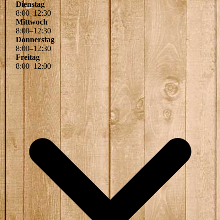
Dienstag
8
:
00
–
12
:
30
Mittwoch
8
:
00
–
12
:
30
Donnerstag
8
:
00
–
12
:
30
Freitag
8
:
00
–
12
:
00