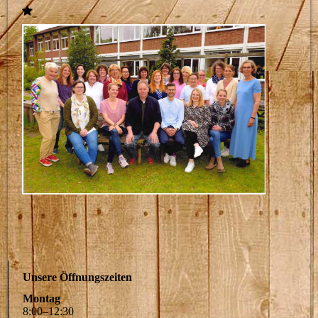
Unsere Öffnungszeiten
Montag
8
:
00
–
12
:
30