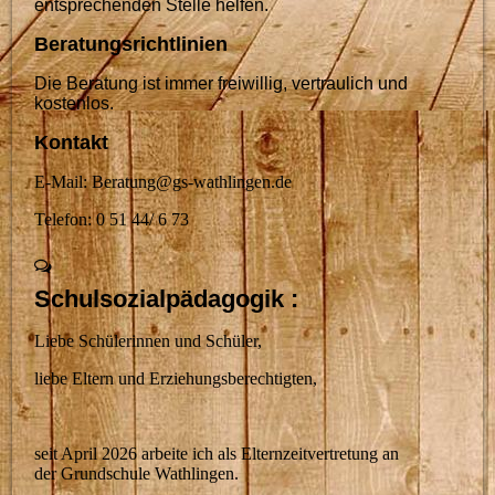
entsprechenden Stelle helfen.
Beratungsrichtlinien
Die Beratung ist immer freiwillig, vertraulich und
kostenlos.
Kontakt
E-Mail: Beratung@gs-wathlingen.de
Telefon: 0 51 44/ 6 73
Schulsozialpädagogik :
Liebe Schülerinnen und Schüler,
liebe Eltern und Erziehungsberechtigten,
seit April 2026 arbeite ich als Elternzeitvertretung an
der Grundschule Wathlingen.