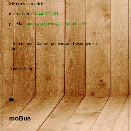
Sie erreichen mich
telefonisch:
05144-972261
per Mail:
andrea.schoene@schule-nds.de
Ich freue mich darauf, gemeinsam Lösungen zu
finden.
Andrea Schöne
moBus