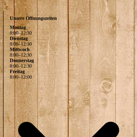
Unsere Öffnungszeiten
Montag
8
:
00
–
12
:
30
Dienstag
8
:
00
–
12
:
30
Mittwoch
8
:
00
–
12
:
30
Donnerstag
8
:
00
–
12
:
30
Freitag
8
:
00
–
12
:
00