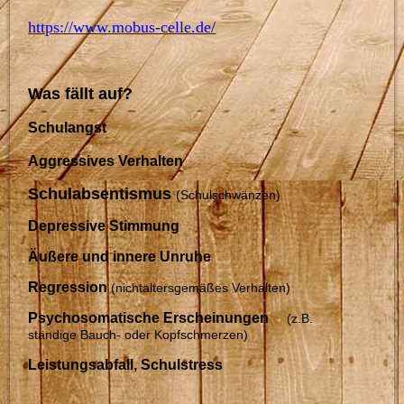
https://www.mobus-celle.de/
Was fällt auf?
Schulangst
Aggressives Verhalten
Schulabsentismus
(Schulschwänzen)
Depressive Stimmung
Äußere und innere Unruhe
Regression
(nichtaltersgemäßes Verhalten)
Psychosomatische Erscheinungen
(z.B.
ständige Bauch- oder Kopfschmerzen)
Leistungsabfall, Schulstress