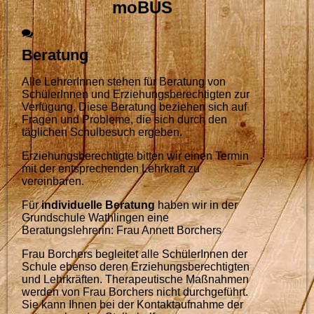
moBUS
Beratung
Alle LehrerInnen stehen für Beratung von
SchülerInnen und Erziehungsberechtigten zur
Verfügung. Diese Beratung beziehen sich auf
Fragen und Probleme, die sich durch den
täglichen Schulbesuch ergeben.
Erziehungsberechtigte bitten wir einen Termin
mit der entsprechenden Lehrkraft zu
vereinbaren.
Für
individuelle Beratung
haben wir in der
Grundschule Wathlingen eine
Beratungslehrerin: Frau Annett Borchers
Frau Borchers begleitet alle SchülerInnen der
Schule ebenso deren Erziehungsberechtigten
und Lehrkräften. Therapeutische Maßnahmen
werden von Frau Borchers nicht durchgeführt.
Sie kann Ihnen bei der Kontaktaufnahme der