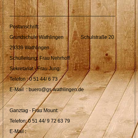
Postanschrift:
Grundschule Wathlingen Schulstraße 20
29339 Wathlingen
Schulleitung: Frau Nehrhoff
Sekretariat - Frau Jung:
Telefon : 0 51 44/ 6 73
E-Mail : buero@gs-wathlingen.de
Ganztag - Frau Mount:
Telefon: 0 51 44/ 9 72 63 79
E-Mail :