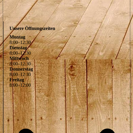
Unsere Öffnungszeiten
Montag
8
:
00
–
12
:
30
Dienstag
8
:
00
–
12
:
30
Mittwoch
8
:
00
–
12
:
30
Donnerstag
8
:
00
–
12
:
30
Freitag
8
:
00
–
12
:
00