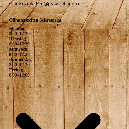
schulsozialarbeit@gs-wathlingen.de
Öffnungszeiten Sekretariat
Montag
8
:
00
–
12
:
30
Dienstag
8
:
00
–
12
:
30
Mittwoch
8
:
00
–
12
:
30
Donnerstag
8
:
00
–
12
:
30
Freitag
8
:
00
–
12
:
00