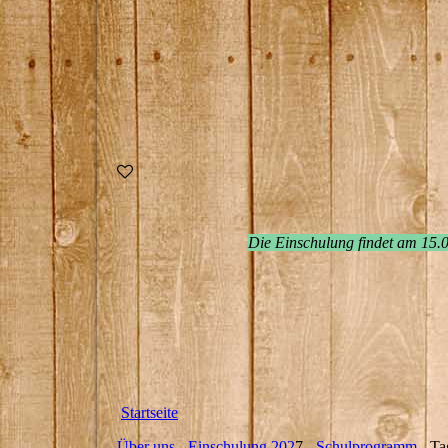
Die Einschulung findet am 15.0
Startseite
Über uns
-
Einschulung 202
7 -
Schulprogramm
- Ta