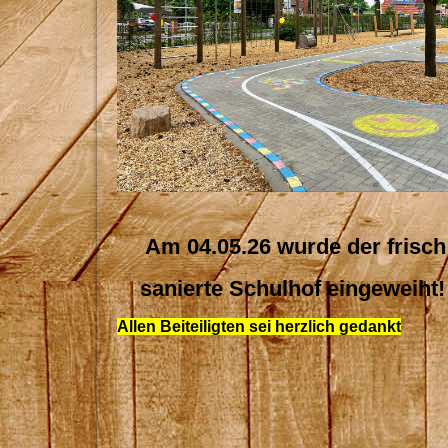
Am 04.05.26 wurde der frisch
sanierte Schulhof eingeweiht
Allen Beiteiligten sei herzlich gedankt